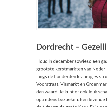
Dordrecht – Gezell
Houd in december sowieso een gaat
grootste kerstmarkten van Nederla
langs de honderden kraampjes stru
Voorstraat, Vismarkt en Groenmark
dan waard. Je kunt er ook leuk scha
optredens bezoeken. Een levende ke
de tuin van de grote Kerk. Er is ee