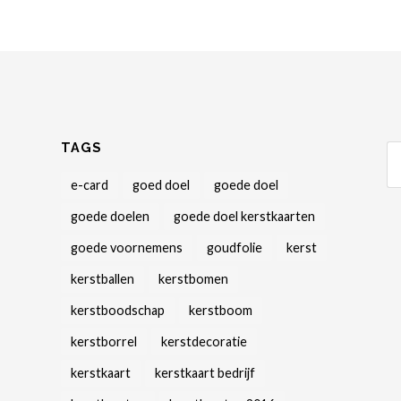
TAGS
e-card
goed doel
goede doel
goede doelen
goede doel kerstkaarten
goede voornemens
goudfolie
kerst
kerstballen
kerstbomen
kerstboodschap
kerstboom
kerstborrel
kerstdecoratie
kerstkaart
kerstkaart bedrijf