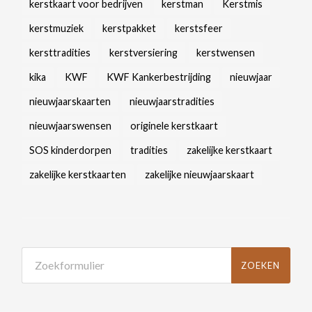
kerstkaart voor bedrijven
kerstman
Kerstmis
kerstmuziek
kerstpakket
kerstsfeer
kersttradities
kerstversiering
kerstwensen
kika
KWF
KWF Kankerbestrijding
nieuwjaar
nieuwjaarskaarten
nieuwjaarstradities
nieuwjaarswensen
originele kerstkaart
SOS kinderdorpen
tradities
zakelijke kerstkaart
zakelijke kerstkaarten
zakelijke nieuwjaarskaart