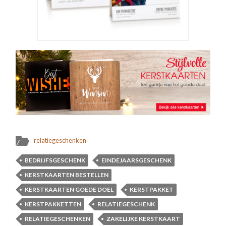
relatiegeschenken
BEDRIJFSGESCHENK
EINDEJAARSGESCHENK
KERSTKAARTEN BESTELLEN
KERSTKAARTEN GOEDE DOEL
KERSTPAKKET
KERSTPAKKETTEN
RELATIEGESCHENK
RELATIEGESCHENKEN
ZAKELIJKE KERSTKAART