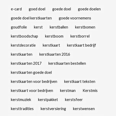
e-card
goed doel
goede doel
goede doelen
goede doel kerstkaarten
goede voornemens
goudfolie
kerst
kerstballen
kerstbomen
kerstboodschap
kerstboom
kerstborrel
kerstdecoratie
kerstkaart
kerstkaart bedrijf
kerstkaarten
kerstkaarten 2016
kerstkaarten 2017
kerstkaarten bestellen
kerstkaarten goede doel
kerstkaarten voor bedrijven
kerstkaart teksten
kerstkaart voor bedrijven
kerstman
Kerstmis
kerstmuziek
kerstpakket
kerstsfeer
kersttradities
kerstversiering
kerstwensen