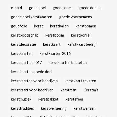
e-card
goed doel
goede doel
goede doelen
goede doel kerstkaarten
goede voornemens
goudfolie
kerst
kerstballen
kerstbomen
kerstboodschap
kerstboom
kerstborrel
kerstdecoratie
kerstkaart
kerstkaart bedrijf
kerstkaarten
kerstkaarten 2016
kerstkaarten 2017
kerstkaarten bestellen
kerstkaarten goede doel
kerstkaarten voor bedrijven
kerstkaart teksten
kerstkaart voor bedrijven
kerstman
Kerstmis
kerstmuziek
kerstpakket
kerstsfeer
kersttradities
kerstversiering
kerstwensen