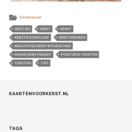
Kerstwensen
IDEETJES
INZET
KERST
KERSTBOODSCHAP
KERSTWENSEN
KRACHTIGE KERSTBOODSCHAP
MOOIE KERSTKAART
POSITIEVE TEKSTEN
TEKSTEN
TIPS
KAARTENVOORKERST.NL
TAGS