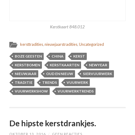
Kerstkaart 848.012
kersttradities
,
nieuwjaarstradities
,
Uncategorized
BOZE GEESTEN
CHINA
KERST
KERSTBOMEN
KERSTKAARTEN
NEWYEAR
NIEUWJAAR
OUD EN NIEUW
SIERVUURWERK
TRADITIE
TRENDS
VUURWERK
VUURWERKSHOW
VUURWERKTRENDS
De hipste kerstdrankjes.
OKTOBER 13, 2016
/
GEEN REACTIES