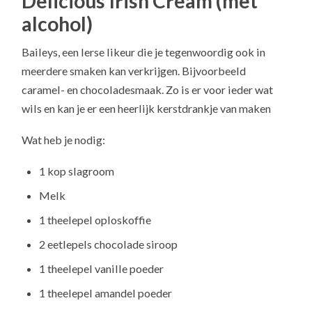
Delicious Irish Cream (met
alcohol)
Baileys, een Ierse likeur die je tegenwoordig ook in
meerdere smaken kan verkrijgen. Bijvoorbeeld
caramel- en chocoladesmaak. Zo is er voor ieder wat
wils en kan je er een heerlijk kerstdrankje van maken
Wat heb je nodig:
1 kop slagroom
Melk
1 theelepel oploskoffie
2 eetlepels chocolade siroop
1 theelepel vanille poeder
1 theelepel amandel poeder