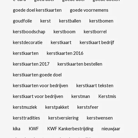
goede doel kerstkaarten
goede voornemens
goudfolie
kerst
kerstballen
kerstbomen
kerstboodschap
kerstboom
kerstborrel
kerstdecoratie
kerstkaart
kerstkaart bedrijf
kerstkaarten
kerstkaarten 2016
kerstkaarten 2017
kerstkaarten bestellen
kerstkaarten goede doel
kerstkaarten voor bedrijven
kerstkaart teksten
kerstkaart voor bedrijven
kerstman
Kerstmis
kerstmuziek
kerstpakket
kerstsfeer
kersttradities
kerstversiering
kerstwensen
kika
KWF
KWF Kankerbestrijding
nieuwjaar