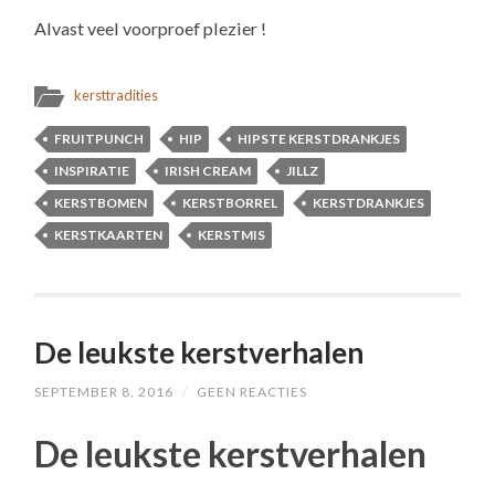
Alvast veel voorproef plezier !
kersttradities
FRUITPUNCH
HIP
HIPSTE KERSTDRANKJES
INSPIRATIE
IRISH CREAM
JILLZ
KERSTBOMEN
KERSTBORREL
KERSTDRANKJES
KERSTKAARTEN
KERSTMIS
De leukste kerstverhalen
SEPTEMBER 8, 2016
/
GEEN REACTIES
De leukste kerstverhalen