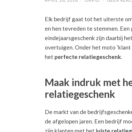
APRIL 26, 2016
/
DAVID
/
GEEN REAC
Elk bedrijf gaat tot het uiterste 
en hen tevreden te stemmen. Een 
eindejaarsgeschenk zijn daarbij h
overtuigen. Onder het moto ‘klant i
het
perfecte relatiegeschenk
.
Maak indruk met he
relatiegeschenk
De markt van de bedrijfsgeschenk
de afgelopen jaren. Een bedrijf mo
zijn klanten met het
juiste relati