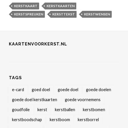
KERSTKAART
KERSTKAARTEN
KERSTSPREUKEN
KERSTTEKST
KERSTWENSEN
KAARTENVOORKERST.NL
TAGS
e-card
goed doel
goede doel
goede doelen
goede doel kerstkaarten
goede voornemens
goudfolie
kerst
kerstballen
kerstbomen
kerstboodschap
kerstboom
kerstborrel