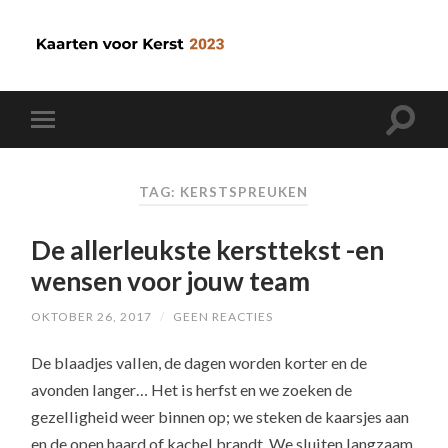
TAG: KERSTSPREUKEN
De allerleukste kersttekst -en
wensen voor jouw team
OKTOBER 26, 2017
/
GEEN REACTIES
De blaadjes vallen, de dagen worden korter en de
avonden langer… Het is herfst en we zoeken de
gezelligheid weer binnen op; we steken de kaarsjes aan
en de open haard of kachel brandt. We sluiten langzaam