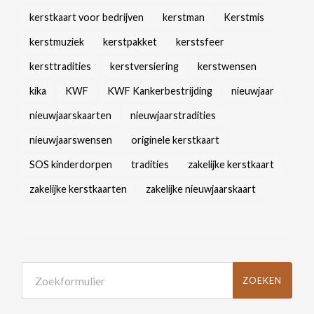
kerstkaart voor bedrijven
kerstman
Kerstmis
kerstmuziek
kerstpakket
kerstsfeer
kersttradities
kerstversiering
kerstwensen
kika
KWF
KWF Kankerbestrijding
nieuwjaar
nieuwjaarskaarten
nieuwjaarstradities
nieuwjaarswensen
originele kerstkaart
SOS kinderdorpen
tradities
zakelijke kerstkaart
zakelijke kerstkaarten
zakelijke nieuwjaarskaart