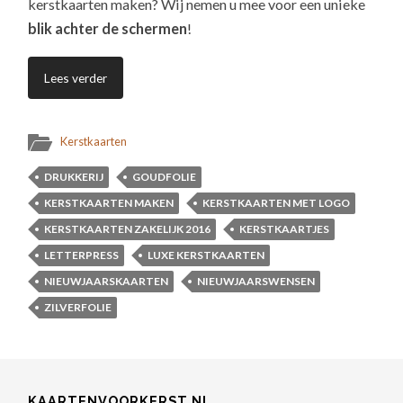
kerstkaarten maken? Wij nemen u mee voor een unieke
blik achter de schermen
!
Lees verder
Kerstkaarten
DRUKKERIJ
GOUDFOLIE
KERSTKAARTEN MAKEN
KERSTKAARTEN MET LOGO
KERSTKAARTEN ZAKELIJK 2016
KERSTKAARTJES
LETTERPRESS
LUXE KERSTKAARTEN
NIEUWJAARSKAARTEN
NIEUWJAARSWENSEN
ZILVERFOLIE
KAARTENVOORKERST.NL