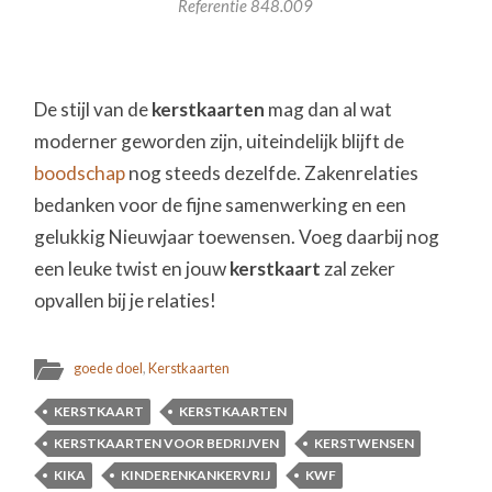
Referentie 848.009
De stijl van de
kerstkaarten
mag dan al wat
moderner geworden zijn, uiteindelijk blijft de
boodschap
nog steeds dezelfde. Zakenrelaties
bedanken voor de fijne samenwerking en een
gelukkig Nieuwjaar toewensen. Voeg daarbij nog
een leuke twist en jouw
kerstkaart
zal zeker
opvallen bij je relaties!
goede doel
,
Kerstkaarten
KERSTKAART
KERSTKAARTEN
KERSTKAARTEN VOOR BEDRIJVEN
KERSTWENSEN
KIKA
KINDERENKANKERVRIJ
KWF