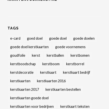
TAGS
e-card
goed doel
goede doel
goede doelen
goede doel kerstkaarten
goede voornemens
goudfolie
kerst
kerstballen
kerstbomen
kerstboodschap
kerstboom
kerstborrel
kerstdecoratie
kerstkaart
kerstkaart bedrijf
kerstkaarten
kerstkaarten 2016
kerstkaarten 2017
kerstkaarten bestellen
kerstkaarten goede doel
kerstkaarten voor bedrijven
kerstkaart teksten