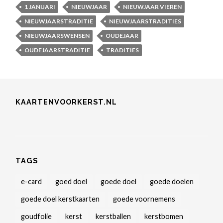
1 JANUARI
NIEUWJAAR
NIEUWJAAR VIEREN
NIEUWJAARSTRADITIE
NIEUWJAARSTRADITIES
NIEUWJAARSWENSEN
OUDEJAAR
OUDEJAARSTRADITIE
TRADITIES
KAARTENVOORKERST.NL
TAGS
e-card
goed doel
goede doel
goede doelen
goede doel kerstkaarten
goede voornemens
goudfolie
kerst
kerstballen
kerstbomen