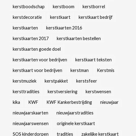
kerstboodschap
kerstboom
kerstborrel
kerstdecoratie
kerstkaart
kerstkaart bedrijf
kerstkaarten
kerstkaarten 2016
kerstkaarten 2017
kerstkaarten bestellen
kerstkaarten goede doel
kerstkaarten voor bedrijven
kerstkaart teksten
kerstkaart voor bedrijven
kerstman
Kerstmis
kerstmuziek
kerstpakket
kerstsfeer
kersttradities
kerstversiering
kerstwensen
kika
KWF
KWF Kankerbestrijding
nieuwjaar
nieuwjaarskaarten
nieuwjaarstradities
nieuwjaarswensen
originele kerstkaart
SOS kinderdorpen
tradities
zakelijke kerstkaart