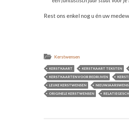
een fantastisch jaar staat voor je 
Rest ons enkel nog u én uw medewe
Kerstwensen
KERSTKAART
KERSTKAART TEKSTEN
KERSTKAARTEN VOOR BEDRIJVEN
KERST
LEUKE KERSTWENSEN
NIEUWJAARSWENS
ORIGINELE KERSTWENSEN
RELATIEGESC