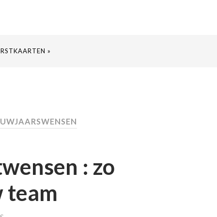
ERSTKAARTEN »
IEUWJAARSWENSEN
twensen : zo
w team