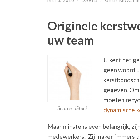
MEI 3, 2016
/
DAVID
/
GEEN REACTIE
Originele kerstwe
uw team
U kent het ge
geen woord ui
kerstboodscha
gegeven. Om n
moeten recycl
Source : iStock
dynamische k
Maar minstens even belangrijk, zij
medewerkers. Zij maken immers da