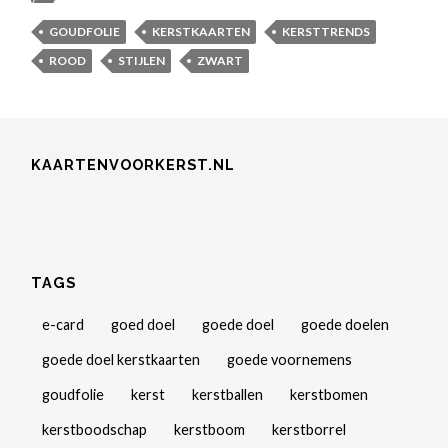
GOUDFOLIE
KERSTKAARTEN
KERSTTRENDS
ROOD
STIJLEN
ZWART
KAARTENVOORKERST.NL
TAGS
e-card
goed doel
goede doel
goede doelen
goede doel kerstkaarten
goede voornemens
goudfolie
kerst
kerstballen
kerstbomen
kerstboodschap
kerstboom
kerstborrel