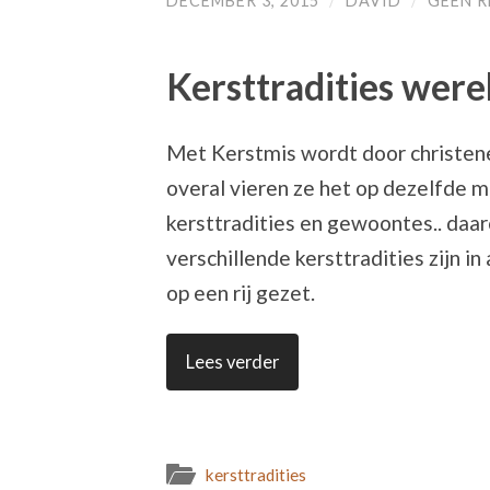
DECEMBER 3, 2015
/
DAVID
/
GEEN R
Kersttradities were
Met Kerstmis wordt door christene
overal vieren ze het op dezelfde man
kersttradities en gewoontes.. daa
verschillende kersttradities zijn i
op een rij gezet.
Lees verder
kersttradities