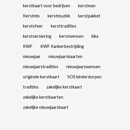
kerstkaart voor bedrijven
kerstman
Kerstmis
kerstmuziek
kerstpakket
kerstsfeer
kersttradities
kerstversiering
kerstwensen
kika
KWF
KWF Kankerbestrijding
nieuwjaar
nieuwjaarskaarten
nieuwjaarstradities
nieuwjaarswensen
originele kerstkaart
SOS kinderdorpen
tradities
zakelijke kerstkaart
zakelijke kerstkaarten
zakelijke nieuwjaarskaart