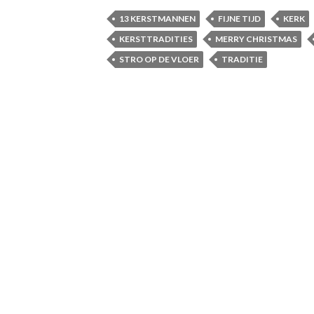
13 KERSTMANNEN
FIJNE TIJD
KERK
KERSTTRADITIES
MERRY CHRISTMAS
STRO OP DE VLOER
TRADITIE